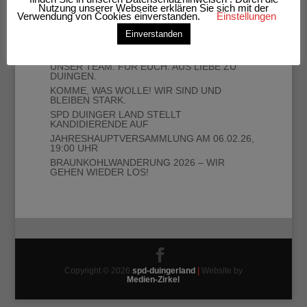
Nutzung unserer Webseite erklären Sie sich mit der
Verwendung von Cookies einverstanden.
Einstellungen
Einverstanden
Neueste Beiträge
UNSER TEAM. FÜR EUCH. AUS LIEBE ZU
DUINGEN.
KOMME, WAS WOLLE! WIR SIND UND
BLEIBEN STARK.
SPD DUINGER LAND STELLT
KANDIDIERENDE AUF
JAHRESHAUPTVERSAMMLUNG AM 06.02.26,
19:00 UHR
BRAUNKOHLWANDERUNG 2026 – WIR
GEHEN WIEDER LOS!
Copyright © 2026
spd-duingerland
|
Website by
Medien-Zirkel